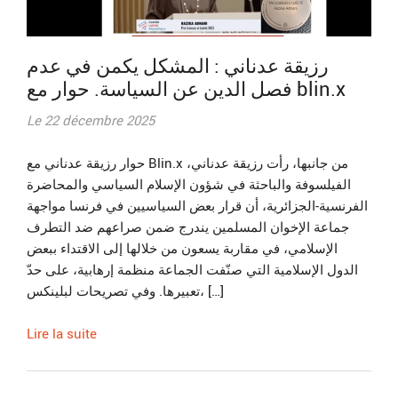
رزيقة عدناني : المشكل يكمن في عدم
فصل الدين عن السياسة. حوار مع blin.x
Le 22 décembre 2025
حوار رزيقة عدناني مع Blin.x من جانبها، رأت رزيقة عدناني،
الفيلسوفة والباحثة في شؤون الإسلام السياسي والمحاضرة
الفرنسية-الجزائرية، أن قرار بعض السياسيين في فرنسا مواجهة
جماعة الإخوان المسلمين يندرج ضمن صراعهم ضد التطرف
الإسلامي، في مقاربة يسعون من خلالها إلى الاقتداء ببعض
الدول الإسلامية التي صنّفت الجماعة منظمة إرهابية، على حدّ
تعبيرها. وفي تصريحات لبلينكس، […]
Lire la suite