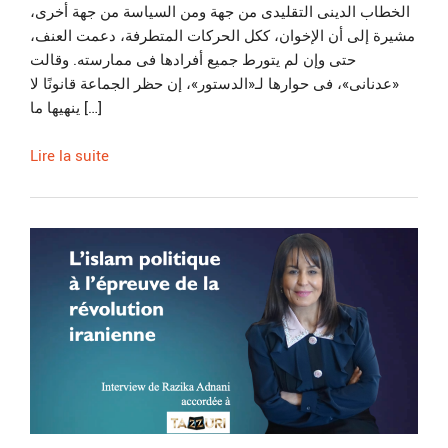
الخطاب الدينى التقليدى من جهة ومن السياسة من جهة أخرى،
مشيرة إلى أن الإخوان، ككل الحركات المتطرفة، دعمت العنف،
حتى وإن لم يتورط جميع أفرادها فى ممارسته. وقالت
«عدنانى»، فى حوارها لـ«الدستور»، إن حظر الجماعة قانونًا لا
ينهيها ما […]
Lire la suite