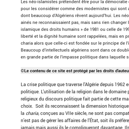
Les néo-islamistes prétendent être pour la démocratie et
pour les considérer comme des modernistes qui sont a
dont beaucoup d’Algériens rêvent aujourd’hui. Les néo
ainés ne reconnaissaient pas, mais sans rien changer le
islamique des droits humains » de 1981 ou celle de 199
liberté et la dignité humaine sont rappelées, mais en pr
charia alors que celle-ci est fondée sur le principe de 
Beaucoup d’intellectuels algériens sont dans ce doubl
en grande partie de l’impasse politique dans laquelle 
©Le contenu de ce site est protégé par les droits d’auteu
La crise politique que traverse l’Algérie depuis 196
politique. L’utilisation de la religion dans le domaine
religieux du discours politique fait partie de cette ma
choix.
Soit ils reconnaissent la dimension historique
la
charia,
conçues au VIIe siècle, ne sont pas compati
n’est pas de gérer les affaires de l’État, soit ils préfè
jamais mais aussi ils le compliqueront davantage. Ils 