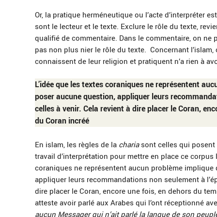
Or, la pratique herméneutique ou l’acte d’interpréter es
sont le lecteur et le texte. Exclure le rôle du texte, rev
qualifié de commentaire. Dans le commentaire, on ne pe
pas non plus nier le rôle du texte. Concernant l’islam,
connaissent de leur religion et pratiquent n’a rien à avo
L’idée que les textes coraniques ne représentent au
poser aucune question, appliquer leurs recommandat
celles à venir. Cela revient à dire placer le Coran, en
du Coran incréé
En islam, les règles de la
charia
sont celles qui posent
travail d’interprétation pour mettre en place ce corpus l
coraniques ne représentent aucun problème implique 
appliquer leurs recommandations non seulement à l’épo
dire placer le Coran, encore une fois, en dehors du temp
atteste avoir parlé aux Arabes qui l’ont réceptionné av
aucun Messager qui n’ait parlé la langue de son peuple,