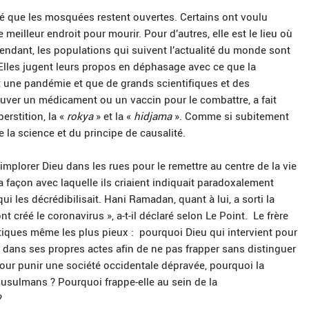
gé que les mosquées restent ouvertes. Certains ont voulu
 meilleur endroit pour mourir. Pour d’autres, elle est le lieu où
pendant, les populations qui suivent l’actualité du monde sont
 Elles jugent leurs propos en déphasage avec ce que la
oit une pandémie et que de grands scientifiques et des
uver un médicament ou un vaccin pour le combattre, a fait
erstition, la «
rokya
» et la «
hidjama
». Comme si subitement
 de la science et du principe de causalité.
 implorer Dieu dans les rues pour le remettre au centre de la vie
la façon avec laquelle ils criaient indiquait paradoxalement
i les décrédibilisait. Hani Ramadan, quant à lui, a sorti la
 ont créé le coronavirus », a-t-il déclaré selon Le Point. Le frère
iques même les plus pieux : pourquoi Dieu qui intervient pour
e dans ses propres actes afin de ne pas frapper sans distinguer
 pour punir une société occidentale dépravée, pourquoi la
 musulmans ? Pourquoi frappe-elle au sein de la
?