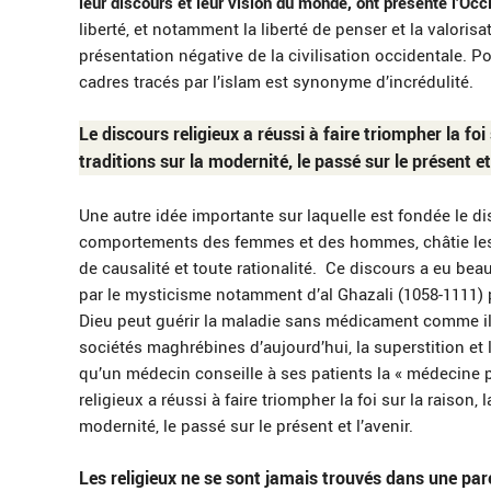
leur discours et leur vision du monde, ont présenté l’Oc
liberté, et notamment la liberté de penser et la valoris
présentation négative de la civilisation occidentale. P
cadres tracés par l’islam est synonyme d’incrédulité.
Le discours religieux a réussi à faire triompher la foi s
traditions sur la modernité, le passé sur le présent et 
Une autre idée importante sur laquelle est fondée le dis
comportements des femmes et des hommes, châtie les m
de causalité et toute rationalité. Ce discours a eu b
par le mysticisme notamment d’al Ghazali (1058-1111) p
Dieu peut guérir la maladie sans médicament comme il 
sociétés maghrébines d’aujourd’hui, la superstition et
qu’un médecin conseille à ses patients la « médecine p
religieux a réussi à faire triompher la foi sur la raison, l
modernité, le passé sur le présent et l’avenir.
Les religieux ne se sont jamais trouvés dans une parei