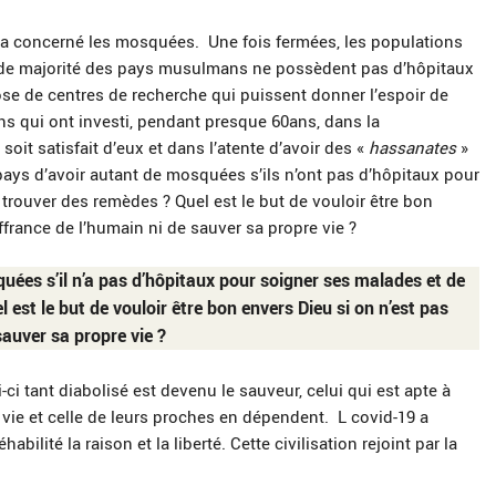
a concerné les mosquées. Une fois fermées, les populations
grande majorité des pays musulmans ne possèdent pas d’hôpitaux
ose de centres de recherche qui puissent donner l’espoir de
ens qui ont investi, pendant presque 60ans, dans la
t satisfait d’eux et dans l’atente d’avoir des «
hassanates
»
n pays d’avoir autant de mosquées s’ils n’ont pas d’hôpitaux pour
trouver des remèdes ? Quel est le but de vouloir être bon
ffrance de l’humain ni de sauver sa propre vie ?
quées s’il n’a pas d’hôpitaux pour soigner ses malades et de
est le but de vouloir être bon envers Dieu si on n’est pas
sauver sa propre vie ?
-ci tant diabolisé est devenu le sauveur, celui qui est apte à
 vie et celle de leurs proches en dépendent. L covid-19 a
habilité la raison et la liberté. Cette civilisation rejoint par la