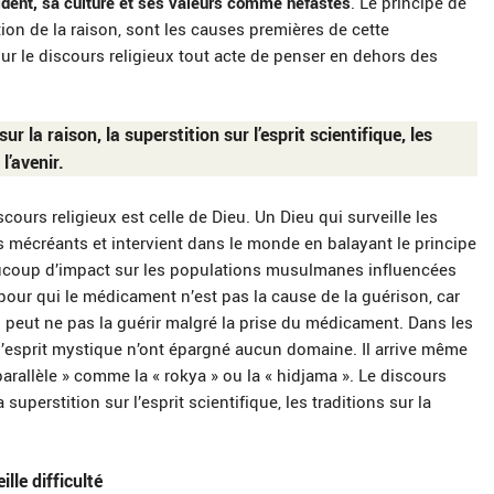
cident, sa culture et ses valeurs comme néfastes
. Le principe de
ation de la raison, sont les causes premières de cette
our le discours religieux tout acte de penser en dehors des
ur la raison, la superstition sur l’esprit scientifique, les
l’avenir.
cours religieux est celle de Dieu. Un Dieu qui surveille les
écréants et intervient dans le monde en balayant le principe
eaucoup d’impact sur les populations musulmanes influencées
our qui le médicament n’est pas la cause de la guérison, car
peut ne pas la guérir malgré la prise du médicament. Dans les
 l’esprit mystique n’ont épargné aucun domaine. Il arrive même
arallèle » comme la « rokya » ou la « hidjama ». Le discours
a superstition sur l’esprit scientifique, les traditions sur la
lle difficulté