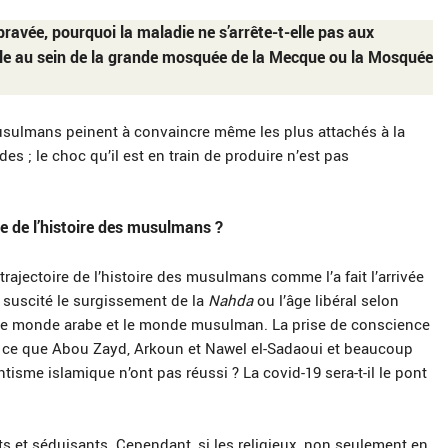
pravée, pourquoi la maladie ne s’arrête-t-elle pas aux
le au sein de la grande mosquée de la Mecque ou la Mosquée
usulmans peinent à convaincre même les plus attachés à la
des ; le choc qu’il est en train de produire n’est pas
ire de l’histoire des musulmans ?
rajectoire de l’histoire des musulmans comme l’a fait l’arrivée
a suscité le surgissement de la
Nahda
ou l’âge libéral selon
é le monde arabe et le monde musulman. La prise de conscience
ser ce que Abou Zayd, Arkoun et Nawel el-Sadaoui et beaucoup
ntisme islamique n’ont pas réussi ? La covid-19 sera-t-il le pont
s et séduisants. Cependant, si les religieux, non seulement en