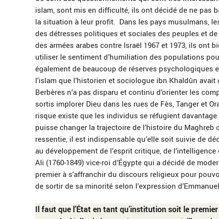
islam, sont mis en difficulté, ils ont décidé de ne pas 
la situation à leur profit. Dans les pays musulmans, le
des détresses politiques et sociales des peuples et de 
des armées arabes contre Israël 1967 et 1973, ils on
utiliser le sentiment d’humiliation des populations pour
également de beaucoup de réserves psychologiques et 
l’islam que l’historien et sociologue ibn Khaldûn avai
Berbères n’a pas disparu et continu d’orienter les co
sortis implorer Dieu dans les rues de Fès, Tanger et Or
risque existe que les individus se réfugient davantage 
puisse changer la trajectoire de l’histoire du Maghreb
ressentie, il est indispensable qu’elle soit suivie de d
au développement de l’esprit critique, de l’intelligence
Ali (1760-1849) vice-roi d’Égypte qui a décidé de moderni
premier à s’affranchir du discours religieux pour pouvoi
de sortir de sa minorité selon l’expression d’Emmanuel
Il faut que l’État en tant qu’institution soit le premie