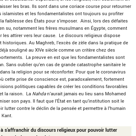
baisser les bras. Ils sont dans une coriace course pour retourner
s islamistes et les fondamentalistes ont toujours su profiter
la faiblesse des États pour s’imposer. Ainsi, lors des défaites
t bien su, notamment les frères musulmans en Égypte, comment
 les attirer vers leur cause. Le discours religieux dispose
historiques. Au Maghreb, l’excès de zèle dans la pratique de
t déjà souligné au XIVe siècle comme un critère chez des
mportements. La preuve en est que les fondamentalistes sont
an. Sans oublier qu’en cas de grande catastrophe sanitaire le
dans la religion pour se réconforter. Pour que le coronavirus
 où cette prise de conscience est, paradoxalement, fortement
écisions politiques capables de créer les conditions favorables
 et la raison. La
Nahda
n’aurait jamais eu lieu sans Mohamed
ser son pays. Il faut que l’État en tant qu’institution soit le
r lutter contre le déclin de la pensée et permettre à l’humain
 Kant.
r à s’affranchir du discours religieux pour pouvoir lutter