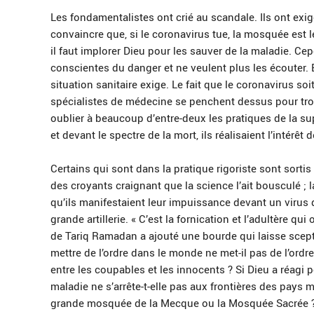
Les fondamentalistes ont crié au scandale. Ils ont exi
convaincre que, si le coronavirus tue, la mosquée est le
il faut implorer Dieu pour les sauver de la maladie. Ce
conscientes du danger et ne veulent plus les écouter.
situation sanitaire exige. Le fait que le coronavirus s
spécialistes de médecine se penchent dessus pour tro
oublier à beaucoup d’entre-deux les pratiques de la sup
et devant le spectre de la mort, ils réalisaient l’intérêt
Certains qui sont dans la pratique rigoriste sont sortis
des croyants craignant que la science l’ait bousculé ; 
qu’ils manifestaient leur impuissance devant un virus qu
grande artillerie. « C’est la fornication et l’adultère qui
de Tariq Ramadan a ajouté une bourde qui laisse scept
mettre de l’ordre dans le monde ne met-il pas de l’ordr
entre les coupables et les innocents ? Si Dieu a réagi
maladie ne s’arrête-t-elle pas aux frontières des pays
grande mosquée de la Mecque ou la Mosquée Sacrée 