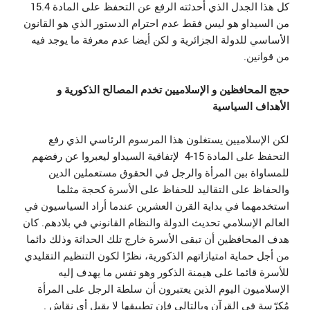
كل هذا الجدل الذي أحدثته الرفع عن التحفظ على المادة 15.4
من السيداو هو ليس فقط عدم احترام الدستور الذي هو القانون
الأساسي للدولة الجزائرية و لكن أيضا عدم معرفة ما يوجد فيه
من قوانين.
حجج المحافظين و الإسلاميين تخدم المصالح الذكورية و
الأهداف السياسية
لكن الإسلاميين يستغلون هذا المرسوم الرئاسي الذي رفع
التحفظ على المادة 15-4 لإتفاقية السيداو ليعبروا عن رفضهم
للمساواة بين المرأة والرجل في الحقوق مستعملين الدين
والحفاظ على التقاليد للحفاظ على الأسرة كحجة مثلما
استخدمهما في بداية القرن العشرين عندما أراد السياسيون في
العالم الإسلامي تحديث الدولة والنظام القانوني في بلادهم. كان
هدف المحافظين أن تبقى الأسرة خارج تلك الحداثة وذلك دائما
من أجل حماية امتيازاتهم الذكورية، نظرًا لكون التنظيم التقليدي
للأسرة قائما على هيمنة الذكور وهو نفس ما يهدف إليه
الإسلاميون اليوم الذين يعتبرون أن سلطة الرجل على المرأة
مُكرّسة في القرآن وبالتالي فإن تطبيقها لا يقبل أي نقاش .