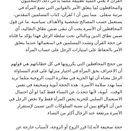
القرآن لا يعني حتمية تطبيقه مثلما يدعي ذلك الإسلاميون
والمحافظون لما يتعلق الأمر بالقوانين التي تضع المرأة في
مرتبة سفلى. مما يبين أن ا لقرآن، كتاب المسلمين المقدس،
يستعمل حسب المصالح شخصية والأهداف سياسية. ما عن قول
المحافظين أن الأسرة يجب أن تبقى ضمن نطاق التقاليد، أي
ضمن نطاق الدين وبالتالي تحت سلطة الرجل فهذا يؤكد ما قلناه
عن حجة القرآن وتشدد المسلمين في استعمالها عندما يتعلق
الأمر بالحفاظ على امتيازات الرجل على حساب المرأة.
من حجج المحافظين التي يكررونها في كل خطاباتهم هي قولهم
أن الاعتراف بحق المرأة في اختيار منزلها على قدم المساواة
الرجل معناه أن لها الحرية في مغادرة البيت الزوجية مثلما تريد
مما يهدد سلامة الأسرة. هذه الحجة أبوية وسخيفة في نفس
الوقت. أبوية، لأنها تتحدث عن النساء فقط كما لو أن احتمال
الاستعمال السلبي للحرية يخص المرأة فقط ولا تخص الرجل في
حين أن الواقع يبين أن نسبة السلوكات التي تسيئ لإستقرار
الأسرة مرتفعة عند الرجال أكثر من النساء.
حجة سخيفة لأنه إذا قرر الزوج أو الزوجة، لأسباب خارجة عن