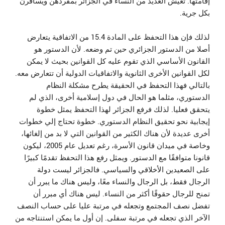
إقامتها. تعيش العديد من النساء في الجزائر بمفردهن ويسافرن
بكل جرية.
لذلك فإن هذا التحفظ على المادة 15.4 من الاتفاقية يتعارض
أصلا من الدستور الجزائري حين تم وضعه. لأن الدستور هو
القانون الأساسي الذي تقوم عليه كل القوانين بحيث لا يمكن
لكل القوانين الأخرى الثانوية والاتفاقيات الدولية أن تتعارض معه.
بالتالي فهذا التحفظ في الحقيقة يطرح مشكلة النظام
الدستوري، مثلما هو الحال في دول إسلامية أخرى، الذي لم
يتحقق فعليا. لذلك فرفع الجزائر لهذا التحفظ يمثل خطوة
إيجابية نحو تحقيق النظام الدستوري. خطوة تحتاج إلي خطوات
أخرى عديدة لأن هناك الكثير من القوانين التي لا بد من إلغائها،
وخاصة في ميدان قانون الأسرة، رغم تعديل عام 2005، ليكون
قانونا متوافقًا مع الدستور. ويمثل رفع هذا التحفظ تقدمًا كبيرًا
على الصعيدين الأخلاقي والسياسي. فالجزائر ليست دولة
الرجال فقط، بل الرجال والنساء معًا، وليس هناك ما يبرر أن
تمنح للرجال حقوقًا أكثر من النساء. ليس هناك أي مبرر أن
تفضل نصف المجتمع وتجعله في مرتبة عليا على حساب النصف
الآخر الذي تجعله في مرتبة سفلى. إن أول ما يمكن استنتاجه من