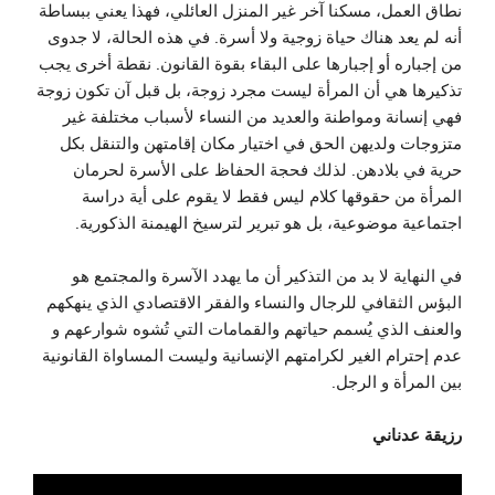
نطاق العمل، مسكنا آخر غير المنزل العائلي، فهذا يعني ببساطة
أنه لم يعد هناك حياة زوجية ولا أسرة. في هذه الحالة، لا جدوى
من إجباره أو إجبارها على البقاء بقوة القانون. نقطة أخرى يجب
تذكيرها هي أن المرأة ليست مجرد زوجة، بل قبل آن تكون زوجة
فهي إنسانة ومواطنة والعديد من النساء لأسباب مختلفة غير
متزوجات ولديهن الحق في اختيار مكان إقامتهن والتنقل بكل
حرية في بلادهن. لذلك فحجة الحفاظ على الأسرة لحرمان
المرأة من حقوقها كلام ليس فقط لا يقوم على أية دراسة
اجتماعية موضوعية، بل هو تبرير لترسيخ الهيمنة الذكورية.
في النهاية لا بد من التذكير أن ما يهدد الآسرة والمجتمع هو
البؤس الثقافي للرجال والنساء والفقر الاقتصادي الذي ينهكهم
والعنف الذي يُسمم حياتهم والقمامات التي تُشوه شوارعهم و
عدم إحترام الغير لكرامتهم الإنسانية وليست المساواة القانونية
بين المرأة و الرجل.
رزيقة عدناني