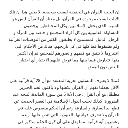
إن الحجة القرآن في الحقيقة ليست صحيحة. لا يعني هذا أن تلك
الآيات ليست موجودة في القرآن، بل معناه أن القرآن ليس هو
السبب الذي يجعل الإسلاميين وكل المحافظين يرفضون
المساواة القانونية بين كل أفراد المجتمع و خاصة بين المرأة و
الرجل. الدليل المسلمين لا يطبقون الكثير من التوصيات القرآنية
ولم يطبقوها قط كلها في كل تاريخهم. هناك من الأحكام التي
اعتبروها لا تتفق مع قيمهم و تصورهم للمجتمع ثم إن الكثير
منها تتعارض فيما بينها مما فرض عليهم الاختيار أي اختيار
البعض دون البعض .
فمثلا لا يعترف المسلون بحرية المعتقد مع أن 28 آية قرآنية على
الأقل تجعلنا نفهم أن القرآن يكفلها ولا يأكلون لحم الخنزير
مطلقًا، مع أن القرآن، في الآية 5 من سورة المائدة، يُبيحه عند
الضرورة. كذلك تخلت الدول الإسلامية في العصر الحديث عن
قطع يد السارق والسارقة رغم أن الحكم منصوص عليه في
القرآن ولا تعترف قوانينها بالعبودية التي تنص عليها أربعة
وعشرين آية قرآنية. مما يدل على أن كون الحكم مذكور في