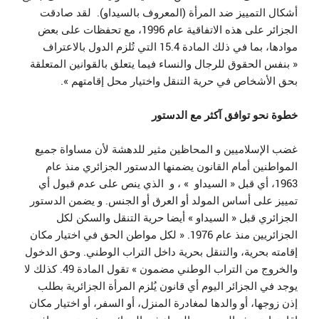
أشكال التمييز ضد المرأة (المعروف بالسيداو). لقد صادقت
الجزائر على هذه الاتفاقية عام 1996، مع تحفظات على بعض
موادها، بما في ذلك المادة 15.4 التي تُلزم الدول بالاعتراف
« بنفس الحقوق للرجال والنساء فيما يتعلق بالقوانين المتعلقة
بحق الأشخاص في حرية التنقل واختيار محل إقامتهم ».
خطوة نحو توافق آكثر مع الدستور
غضب الإسلاميين و المحاظين مثير للدهشة لأن مساواة جميع
المواطنين أمام القانون يضمنها الدستور الجزائري منذ عام
1963، أي قبل « السيداو » ، و الذي ينص على عدم قبول أي
تمييز على أساس المولد أو العرق أو الجنس. و يضمن الدستور
الجزائري قبل « السيداو » أيضا حرية التنقل والسكن لكل
الجزائريين منذ عام 1976. « لكل مواطن الحق في اختيار مكان
إقامته بحرية، والتنقل بحرية داخل التراب الوطني. وحق الدخول
والخروج من التراب الوطني مضمون » تقول المادة 49. كذلك لا
يوجد في الجزائر اليوم أي قانون يُلزم المرأة الجزائرية بطلب
إذن زوجها، أو والدها لمغادرة المنزل، أو السفر، أو اختيار مكان