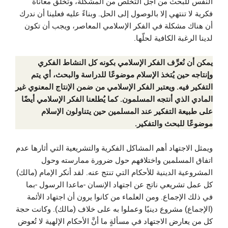
النفس للبحث من أجل التخلص من المشكلة، وتخلق معاناة
فكرية لا تنتهي إلا بالوصول إلى الحل. وبناءً عليه فعلينا أن ندرك
أن هناك مشكلة في الفكر الإسلامي المعاصر، ويجب أن تكون
لدينا الرغبة الكافية لحلّها.
يمكن أن نُعرِّف الفكر الإسلامي بكونه كل النشاط الفكري
وإنتاجه حين يُتخذ الإسلام موضوعًا للدراسة والبحث، أي يتم
التفكير فيه. ويعتبر الفكر الإسلامي من ضمن الإنتاج المعنوي غير
المادي الذي أنتجه المسلمون. كما يُطلعنا الفكر الإسلامي أيضًا
على طبيعة التفكير عند المسلمين حين يتناولون الإسلام
موضوعًا للبحث والتفكير.
ويمثل الاجتهاد أهم المشاكل الفكرية والتشريعية التي أثارها عدم
اتفاق المسلمين واختلافهم حول ضرورة ممارسته وحول
المشروعية الدينية للأحكام التي تنتج عنه. لقد أنكر الإمام (مالك)
كل عمل تشريعي ناتج عن اجتهاد الإنسان -ماعدا الرسول -بما
في ذلك الإجماع. ومن العلماء من كانوا يرون أن اجتهاد الأئمة
(الإجماع) مشروع دينيًا وعملوا به على خلاف (مالك). وكانت حجة
كل من يعارض الاجتهاد في مسألةٍ ما أنَّ الأحكام الإلهية لا تُعوض