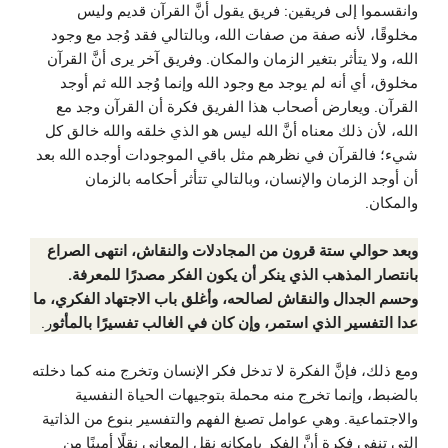
وانقسموا إلى فريقين: فريق يقول أنَّ القرآن قديم وليس
مخلوقًا، لأنه صفة من صفات الله، وبالتالي فقد وُجد مع وجود
الله، ولا يتأثر بتغير الزمان والمكان. وفريق آخر يرى أنَّ القرآن
مخلوق، أي أنه لم يوجد مع وجود الله وإنما وُجد الله ثم أوجد
القرآن. ويعارض أصحاب هذا الفريق فكرة أن القرآن وجد مع
الله، لأن ذلك معناه أنَّ الله ليس هو الذي خلقه والله خالق كل
شيء؛ فالقرآن في نظرهم مثل باقي الموجودات أوجده الله بعد
أن أوجد الزمان والإنسان، وبالتالي تتأثر أحكامه بالزمان
والمكان.
وبعد حوالي ستة قرون من المجادلات والنقاش، انتهى الصراع
بانتصار المذهب الذي ينكر أن يكون الفكر مصدرًا للمعرفة.
وحسم الجدال والنقاش لصالحه، وأغلق باب الاجتهاد الفكري، ما
عدا التفسير الذي استمر، وإن كان في الغالب تفسيرًا بالمأثو
ر.
ومع ذلك، فإنَّ الفكرة لا تدخل فكر الإنسان وتخرج منه كما دخلته
بالضبط، وإنما تخرج منه محملة بتوجيهات الحياة النفسية
والاجتماعية. وهي عوامل تصبغ الفهم والتفسير بنوع من الذاتية
التي تنفي فكرة أنَّ الفكر بإمكانه نقل المعاني نقلًا أمينًا من