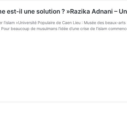
me est-il une solution ? »Razika Adnani – U
er l’islam »Université Populaire de Caen Lieu : Musée des beaux-a
 Pour beaucoup de musulmans l’idée d’une crise de l’islam commence 
onférence
Crise
e
islam,
oufisme
t-
ne
lution
»Razika
dnani
iversité
pulaire
e