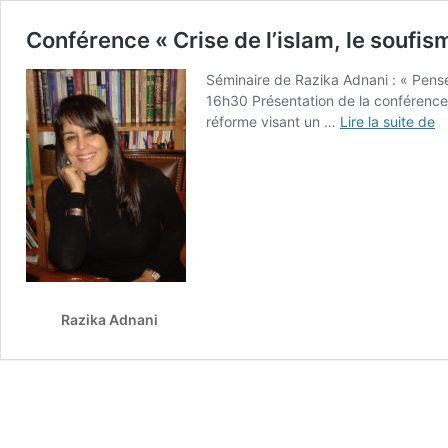
Conférence « Crise de l’islam, le soufis
Séminaire de Razika Adnani : « Pens
16h30 Présentation de la conférence
C
réforme visant un …
Lire la suite de
« 
d
l’
le
s
es
il
u
so
Razika Adnani
? 
A
–
Un
Po
d